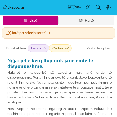
Ekspozita
🇦🇱
SQ
Cilësimet e ak
Listë
Hartë
Çfarë po ndodh sot (2)
Pastro të gjitha
Filtrat aktivë:
Instalimi
Cerknica
Ngjarjet e këtij lloji nuk janë ende të
disponueshme.
Ngjarjet e kategorisë së zgjedhur nuk janë ende të
disponueshme. Portali i ngjarjeve të organizatave joqeveritare të
rajonit Primorsko-Notranjska është i dedikuar për publikimin e
ngjarjeve dhe promovimin e aktiviteteve të shoqatave, instituteve
private dhe institucioneve që operojnë ose kanë selinë në
bashkitë Bloke, Cerknica, Ilirska Bistrica, Loška dolina, Pivka dhe
Postojna.
Nëse veproni në ndonjë nga organizatat e lartpërmendura dhe
dëshironi të publikoni një ngjarje, reportazh ose lajm, ju ftojmë të