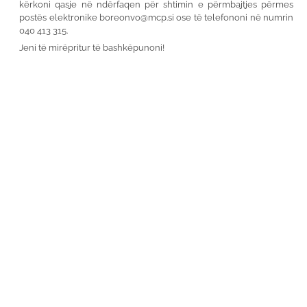
kërkoni qasje në ndërfaqen për shtimin e përmbajtjes përmes
postës elektronike
boreonvo@mcp.si
ose të telefononi në numrin
040 413 315.
Jeni të mirëpritur të bashkëpunoni!