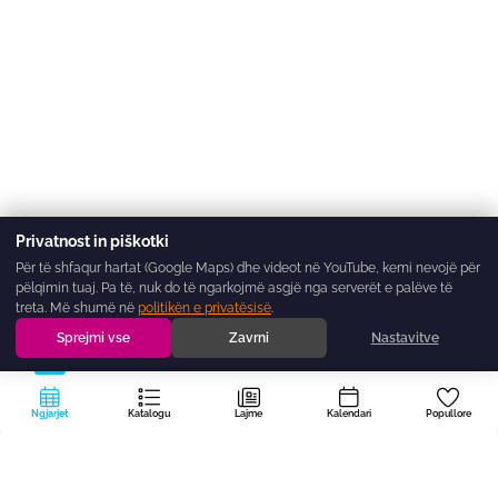
Privatnost in piškotki
Për të shfaqur hartat (Google Maps) dhe videot në YouTube, kemi nevojë për
pëlqimin tuaj. Pa të, nuk do të ngarkojmë asgjë nga serverët e palëve të
treta. Më shumë në
politikën e privatësisë
.
Sprejmi vse
Zavrni
Nastavitve
Ngjarjet
Katalogu
Lajme
Kalendari
Popullore