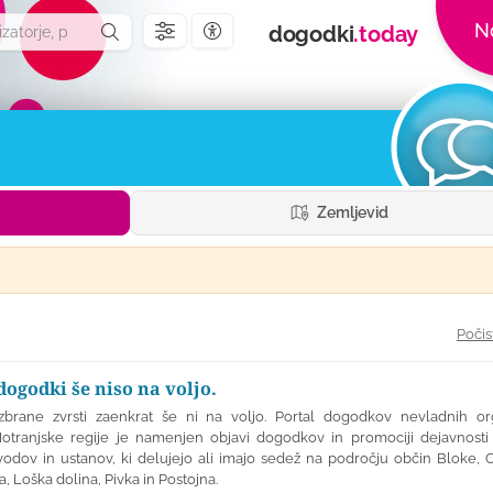
N
dogodki
.today
Nastavitve dostopnosti
Zemljevid
Počis
dogodki še niso na voljo.
brane zvrsti zaenkrat še ni na voljo. Portal dogodkov nevladnih org
otranjske regije je namenjen objavi dogodkov in promociji dejavnosti 
odov in ustanov, ki delujejo ali imajo sedež na področju občin Bloke, C
ica, Loška dolina, Pivka in Postojna.