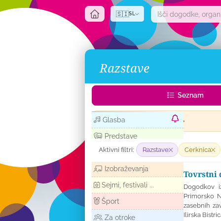
🇸🇮
SL
Razstave
Seznam
Glasba
Kaj se dogaja danes (1)
Predstave
Aktivni filtri:
Razstave
Cerknica
Razstave
Izobraževanja
Tovrstni 
Sejmi, festivali ...
Dogodkov iz
Primorsko N
Šport
zasebnih zav
Ilirska Bistr
Za otroke