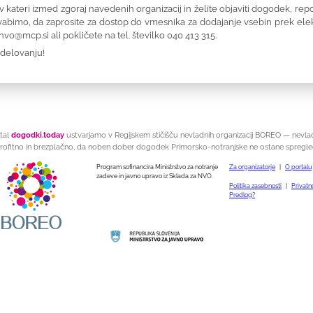
v kateri izmed zgoraj navedenih organizacij in želite objaviti dogodek, repo
vabimo, da zaprosite za dostop do vmesnika za dodajanje vsebin prek ele
nvo@mcp.si
ali pokličete na tel. številko 040 413 315.
odelovanju!
tal
dogodki.today
ustvarjamo v Regijskem stičišču nevladnih organizacij BOREO — nevla
rofitno in brezplačno, da noben dober dogodek Primorsko-notranjske ne ostane spregle
Program sofinancira Ministrstvo za notranje
Za organizatorje
|
O portalu
zadeve in javno upravo iz Sklada za NVO.
Politika zasebnosti
|
Privatno
Predlog?