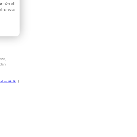
rtažo ali
ktronske
dno,
dan.
st in piškotki
|