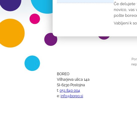
Če delujete 
novico, vas 
pošte
boreo
Vabljeni k s
Por
nep
BOREO
Vilharjeva ulica 14a
SI-6230 Postojna
t:
051 840 004
e:
info@boreo.si