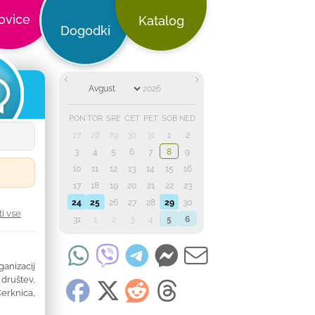
ovice
Katalog
Dogodki
PON
TOR
SRE
ČET
PET
SOB
NED
27
28
29
30
31
1
2
3
4
5
6
7
8
9
10
11
12
13
14
15
16
17
18
19
20
21
22
23
24
25
26
27
28
29
30
ti vse
31
1
2
3
4
5
6
anizacij
društev,
erknica,