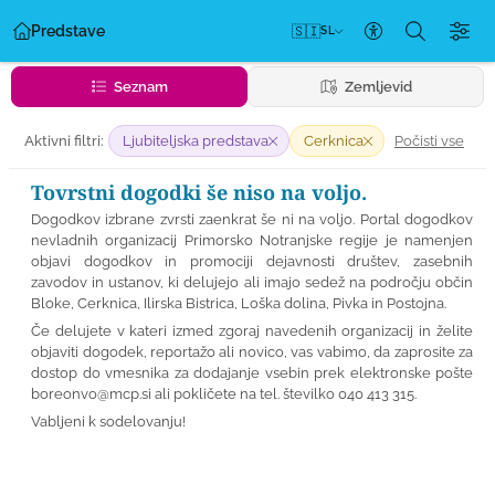
Predstave
🇸🇮
SL
Nastavitve dos
Seznam
Zemljevid
Počisti vse
Aktivni filtri:
Ljubiteljska predstava
Cerknica
Tovrstni dogodki še niso na voljo.
Dogodkov izbrane zvrsti zaenkrat še ni na voljo. Portal dogodkov
nevladnih organizacij Primorsko Notranjske regije je namenjen
objavi dogodkov in promociji dejavnosti društev, zasebnih
zavodov in ustanov, ki delujejo ali imajo sedež na področju občin
Bloke, Cerknica, Ilirska Bistrica, Loška dolina, Pivka in Postojna.
Če delujete v kateri izmed zgoraj navedenih organizacij in želite
objaviti dogodek, reportažo ali novico, vas vabimo, da zaprosite za
dostop do vmesnika za dodajanje vsebin prek elektronske pošte
boreonvo@mcp.si
ali pokličete na tel. številko 040 413 315.
Vabljeni k sodelovanju!