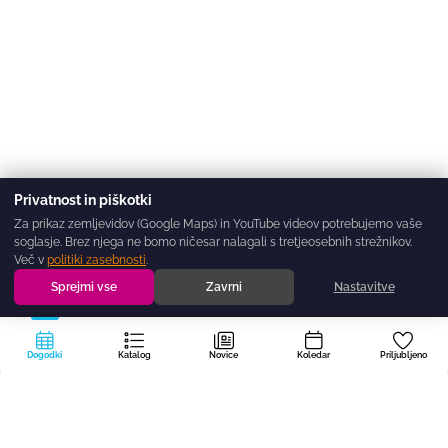
Privatnost in piškotki
Za prikaz zemljevidov (Google Maps) in YouTube videov potrebujemo vaše
soglasje. Brez njega ne bomo ničesar nalagali s tretjeosebnih strežnikov.
Več v
politiki zasebnosti
.
Sprejmi vse
Zavrni
Nastavitve
Dogodki
Katalog
Novice
Koledar
Priljubljeno