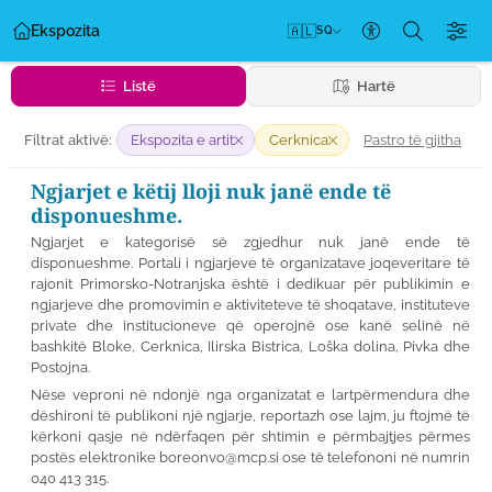
Ekspozita
🇦🇱
SQ
Cilësimet e ak
Listë
Hartë
Pastro të gjitha
Filtrat aktivë:
Ekspozita e artit
Cerknica
Ngjarjet e këtij lloji nuk janë ende të
disponueshme.
Ngjarjet e kategorisë së zgjedhur nuk janë ende të
disponueshme. Portali i ngjarjeve të organizatave joqeveritare të
rajonit Primorsko-Notranjska është i dedikuar për publikimin e
ngjarjeve dhe promovimin e aktiviteteve të shoqatave, instituteve
private dhe institucioneve që operojnë ose kanë selinë në
bashkitë Bloke, Cerknica, Ilirska Bistrica, Loška dolina, Pivka dhe
Postojna.
Nëse veproni në ndonjë nga organizatat e lartpërmendura dhe
dëshironi të publikoni një ngjarje, reportazh ose lajm, ju ftojmë të
kërkoni qasje në ndërfaqen për shtimin e përmbajtjes përmes
postës elektronike
boreonvo@mcp.si
ose të telefononi në numrin
040 413 315.