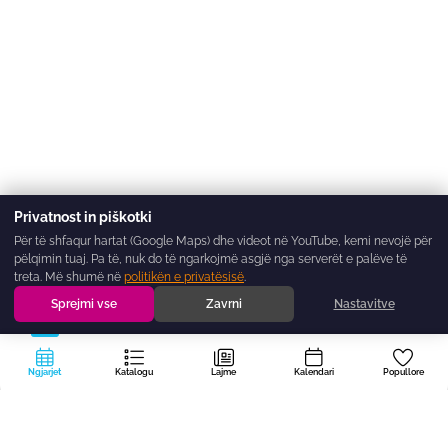
Privatnost in piškotki
Për të shfaqur hartat (Google Maps) dhe videot në YouTube, kemi nevojë për
pëlqimin tuaj. Pa të, nuk do të ngarkojmë asgjë nga serverët e palëve të
treta. Më shumë në
politikën e privatësisë
.
Sprejmi vse
Zavrni
Nastavitve
Ngjarjet
Katalogu
Lajme
Kalendari
Popullore